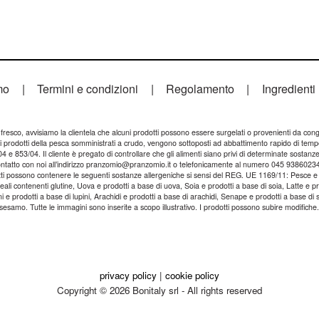
mo
|
Termini e condizioni
|
Regolamento
|
Ingredienti
resco, avvisiamo la clientela che alcuni prodotti possono essere surgelati o provenienti da congel
e i prodotti della pesca somministrati a crudo, vengono sottoposti ad abbattimento rapido di temp
 853/04. Il cliente è pregato di controllare che gli alimenti siano privi di determinate sostanze
 contatto con noi all’indirizzo pranzomio@pranzomio.it o telefonicamente al numero 045 9386023
atti possono contenere le seguenti sostanze allergeniche si sensi del REG. UE 1169/11: Pesce e 
ali contenenti glutine, Uova e prodotti a base di uova, Soia e prodotti a base di soia, Latte e prod
 e prodotti a base di lupini, Arachidi e prodotti a base di arachidi, Senape e prodotti a base d
sesamo. Tutte le immagini sono inserite a scopo illustrativo. I prodotti possono subire modifiche
privacy policy
|
cookie policy
Copyright © 2026 Bonitaly srl - All rights reserved