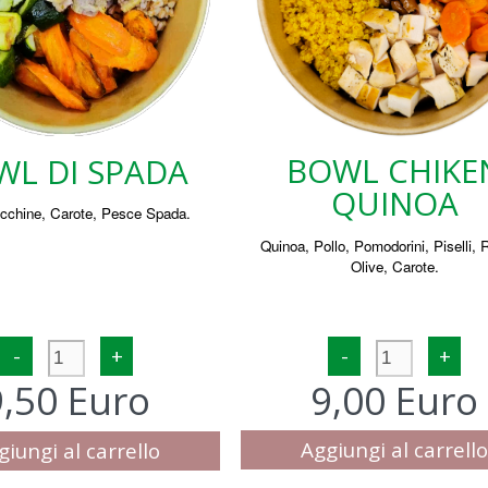
BOWL CHIKE
WL DI SPADA
QUINOA
ucchine, Carote, Pesce Spada.
Quinoa, Pollo, Pomodorini, Piselli, 
Olive, Carote.
-
+
-
+
9,00 Euro
9,50 Euro
Aggiungi al carrell
giungi al carrello