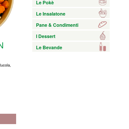
Le Pokè
Le Insalatone
Pane & Condimenti
I Dessert
N
Le Bevande
Rucola,
o