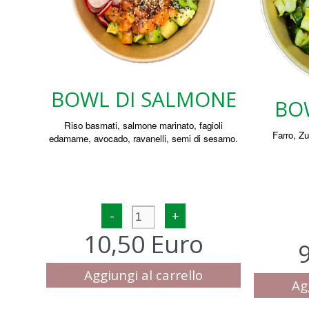
BOWL DI SALMONE
BO
Riso basmati, salmone marinato, fagioli
Farro, Z
edamame, avocado, ravanelli, semi di sesamo.
-
+
10,50 Euro
Aggiungi al carrello
Ag