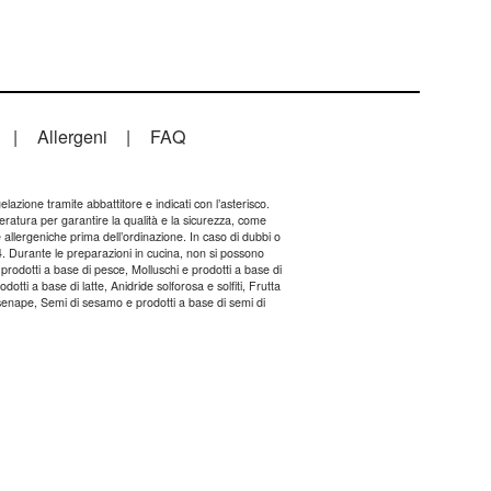
|
Allergeni
|
FAQ
azione tramite abbattitore e indicati con l’asterisco.
eratura per garantire la qualità e la sicurezza, come
 allergeniche prima dell’ordinazione. In caso di dubbi o
4. Durante le preparazioni in cucina, non si possono
prodotti a base di pesce, Molluschi e prodotti a base di
otti a base di latte, Anidride solforosa e solfiti, Frutta
i senape, Semi di sesamo e prodotti a base di semi di
.