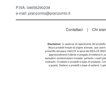
P.IVA: 04656290238
e-mail: pranzomio@pranzomio.it
Contattaci
|
Chi sia
Disclaimer:
In assenza di reperimento del prodotto f
Alcuni prodotti freschi di origine animale, così com
prescritto dal piano HACCP ai sensi del REG.CE 852/04 e
approfondimenti il cliente è pregato di mettersi in
escludere contaminazioni crociate, pertanto i nostri pi
molluschi, Crostacei e prodotti a base di crostacei, Cere
a guscio, Sedano e prodotti a base di sedano, Lupini