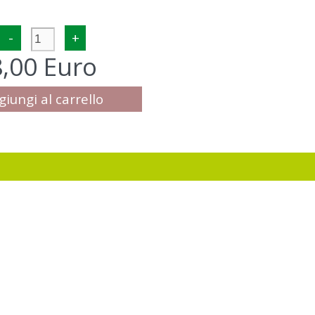
-
+
8,00 Euro
giungi al carrello